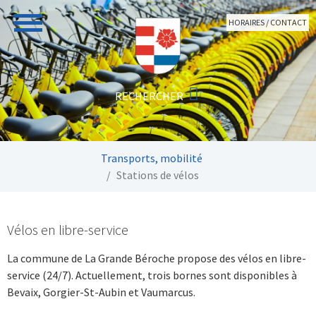
Aller au contenu principal
HORAIRES / CONTACT
Vous êtes ici:
Transports, mobilité
Stations de vélos
Vélos en libre-service
La commune de La Grande Béroche propose des vélos en libre-
service (24/7). Actuellement, trois bornes sont disponibles à
Bevaix, Gorgier-St-Aubin et Vaumarcus.