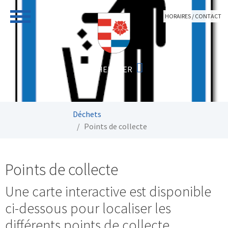
Aller au contenu principal
HORAIRES / CONTACT
Vous êtes ici:
Déchets
Points de collecte
Points de collecte
Une carte interactive est disponible
ci-dessous pour localiser les
différents points de collecte