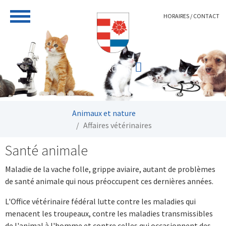
Aller au contenu principal
HORAIRES / CONTACT
Vous êtes ici:
Animaux et nature
Affaires vétérinaires
Santé animale
Maladie de la vache folle, grippe aviaire, autant de problèmes
de santé animale qui nous préoccupent ces dernières années.
L'Office vétérinaire fédéral lutte contre les maladies qui
menacent les troupeaux, contre les maladies transmissibles
de l'animal à l'homme et contre celles qui occasionnent des