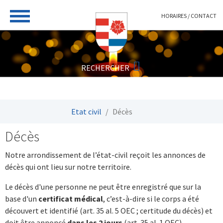
Aller au contenu principal
HORAIRES / CONTACT
Vous êtes ici:
Etat civil
Décès
Décès
Notre arrondissement de l’état-civil reçoit les annonces de
décès qui ont lieu sur notre territoire.
Le décès d'une personne ne peut être enregistré que sur la
base d'un
certificat médical
, c’est-à-dire si le corps a été
découvert et identifié (art. 35 al. 5 OEC ; certitude du décès) et
doit être annoncé
dans les 2 jours
(art. 35 al. 1 OEC).