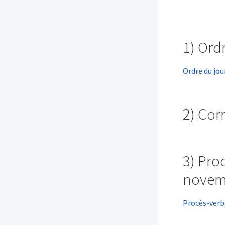
1) Ord
Ordre du jou
2) Co
3) Pro
novem
Procès-verb