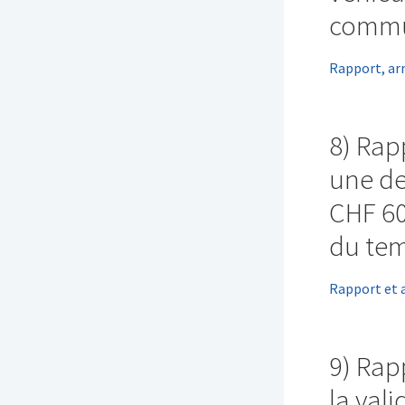
comm
Rapport, ar
8) Rap
une d
CHF 60
du tem
Rapport et 
9) Rap
la val