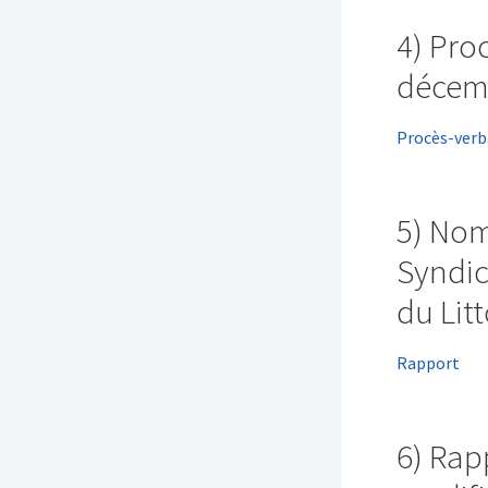
4) Pro
décem
Procès-verb
5) Nom
Syndic
du Lit
Rapport
6) Rap