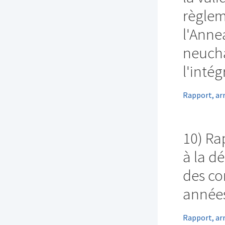
règlem
l'Anne
neuchâ
l'inté
Rapport, ar
10) Ra
à la d
des c
années
Rapport, ar