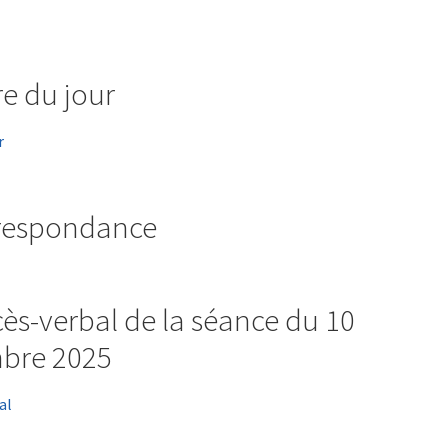
re du jour
r
rrespondance
cès-verbal de la séance du 10
bre 2025
al