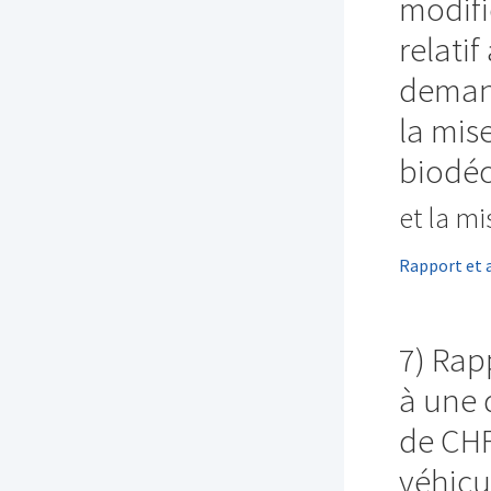
modif
relatif
demand
la mise
biodéc
et la m
Rapport et 
7) Rap
à une
de CHF
véhicu