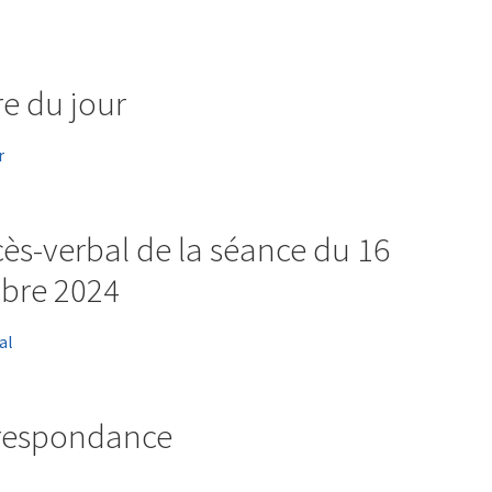
re du jour
r
cès-verbal de la séance du 16
bre 2024
al
rrespondance