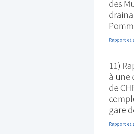
des Mu
draina
Pommi
Rapport et 
11) Ra
à une 
de CHF
complé
gare d
Rapport et 