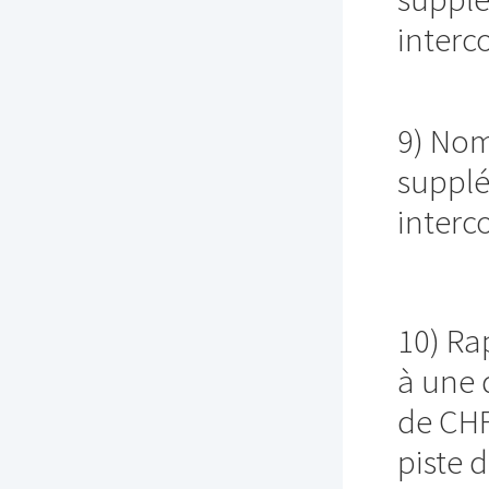
interc
9) Nom
supplé
interc
10) Ra
à une 
de CHF
piste 