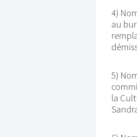
4) Nom
au bur
rempla
démiss
5) Nom
commis
la Cul
Sandra