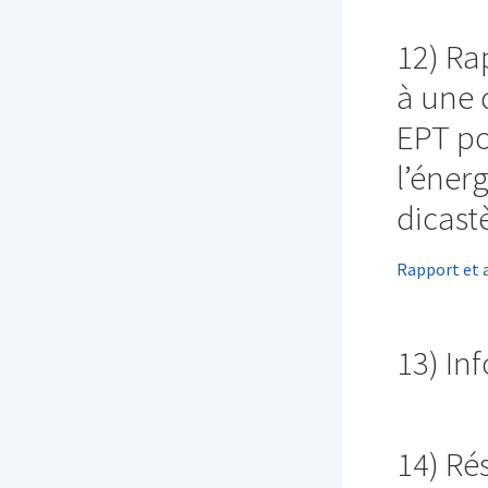
12) Ra
à une 
EPT po
l’éner
dicast
Rapport et 
13) In
14) Rés