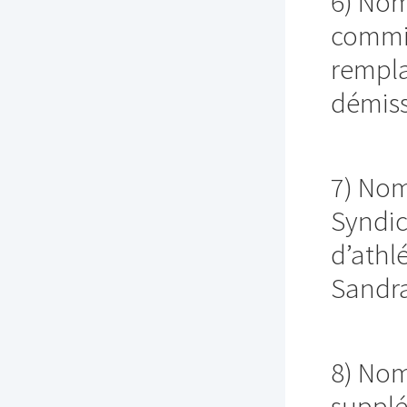
6) Nom
commis
rempl
démiss
7) Nom
Syndic
d’athl
Sandra
8) Nom
supplé