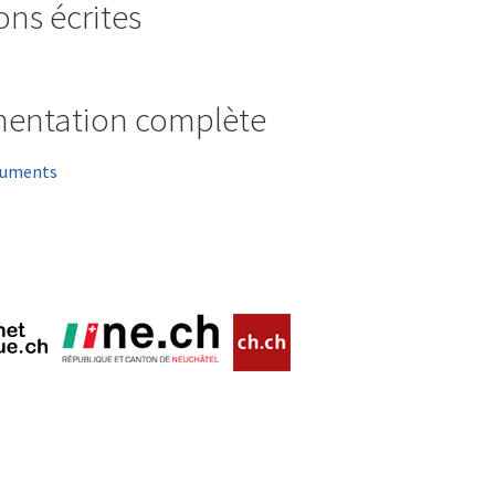
ons écrites
entation complète
cuments