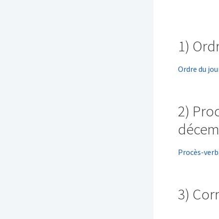
1) Ord
Ordre du jou
2) Pro
décem
Procès-verb
3) Co