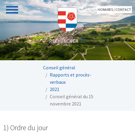
Aller au contenu principal
HORAIRES / CONTACT
Vous êtes ici:
Conseil général
Rapports et procès-
verbaux
2021
Conseil général du 15
novembre 2021
1) Ordre du jour