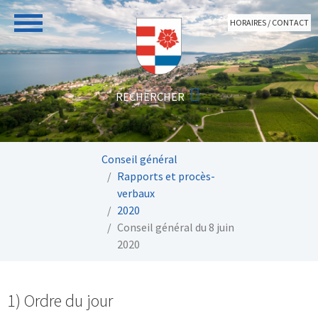
Aller au contenu principal
HORAIRES / CONTACT
Vous êtes ici:
Conseil général
Rapports et procès-
verbaux
2020
Conseil général du 8 juin
2020
1) Ordre du jour